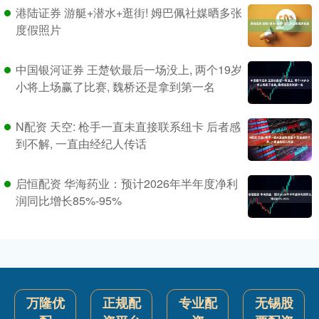
港陆证券 游艇+潜水+逛街! 姆巴佩社媒晒多张
度假照片
中国银河证券 王楚钦最后一场没上, 两个19岁
小将上场赢了比赛, 魏桥还是拿到第一名
N配资 天空: 枪手一直未直接联系纽卡 后者感
到不解, 一直由经纪人传话
启恒配资 华海药业：预计2026年半年度净利
润同比增长85%-95%
万隆优
正规配
专业配
无锡股