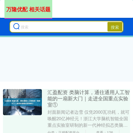
万隆优配 相关话题
搜索
汇盈配资 类脑计算，通往通用人工智
能的一扇新大门｜走进全国重点实验
室①
封面新闻记者边雪 仅凭2000瓦功耗，就可
唤醒20亿神经元！浙江大学脑机智能全国
重点实验室研制的新一代神经拟态类脑计
算机“悟空”（DarwinMonkey），正....
分类：正规配资平台
查看：126