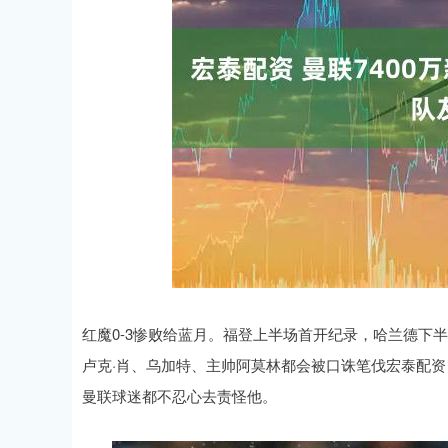
深证成指
14311.01
.68
1.02%
200.89
1
红魔0-3惨败给蓝月。福登上半场首开纪录，哈兰德下
卢克·肖、乌加特、主帅阿莫林都会被口诛笔伐宏泰配
曼联球迷都不忍心去责怪他。