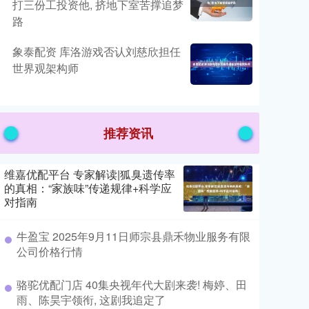
打三份工投资他, 挤地下室苦撑追梦
路
象泰配资 库洛游戏否认刘慈欣担任
世界观架构师
推荐资讯
维嘉优配平台 专家解读|狐臭遗传率
的真相：“家族味”传递规律+科学应
对指南
牛盈宝 2025年9月11日师宗县鼎禾物业服务有限
公司价格行情
骆驼优配门店 40集央视年代大剧来袭! 梅婷、田
雨、陈昊宇领衔, 这剧我追定了