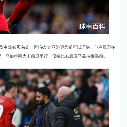
型中场姆贝乌莫、阿玛德·迪亚洛更靠前可以理解，但左翼卫多
费、乌加特两大中前卫平行，仅略比右翼卫马兹拉维靠前。