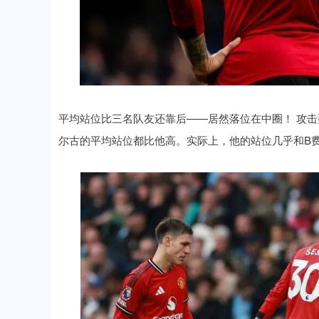
平均站位比三名队友还靠后——居然落位在中圈！ 攻击
尔古的平均站位都比他高。实际上，他的站位几乎和B