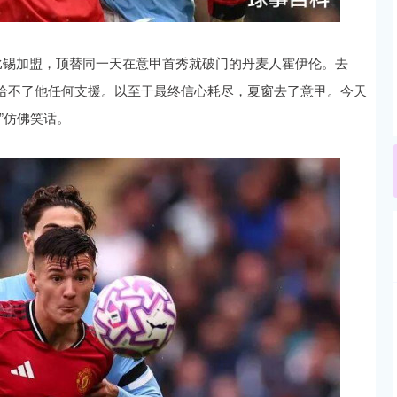
莱比锡加盟，顶替同一天在意甲首秀就破门的丹麦人霍伊伦。去
给不了他任何支援。以至于最终信心耗尽，夏窗去了意甲。今天
”仿佛笑话。