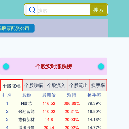
搜索
锡股票配资公司
个股实时涨跌榜
个股跌幅
个股流入
个股流出
换手率
个股涨幅
排名
名称
最新价
涨幅
换手率
1
N展芯
116.52
396.89%
79.39%
2
锐翔智能
110.02
20.21%
16.80%
3
志特新材
14.8
20.03%
14.18%
4
博腾股份
20.44
20.02%
14.77%