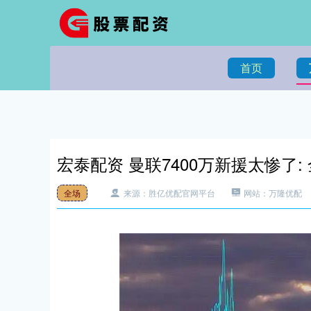
首页
宏泰配资 曼联7400万新援太惨了:
全场
来源：胜亿优配官网平台
网站：万隆优配