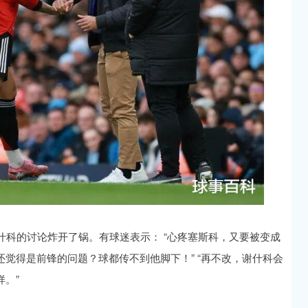
科的讨论炸开了锅。有球迷表示： “心疼塞斯科，又要被变成
还觉得是前锋的问题？球都传不到他脚下！” “再不改，谢什科会
样。”