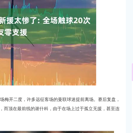
沪深300
4694.44
.42%
43.13
0.93%
半场梅开二度，许多远征客场的曼联球迷提前离场。赛后复盘，
资，而顶在最前线的谢什科，由于在场上过于孤立无援，甚至连