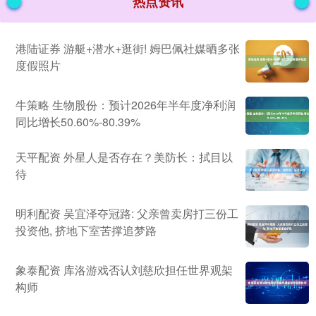
热点资讯
港陆证券 游艇+潜水+逛街! 姆巴佩社媒晒多张
度假照片
牛策略 生物股份：预计2026年半年度净利润
同比增长50.60%-80.39%
天平配资 外星人是否存在？美防长：拭目以
待
明利配资 吴宜泽夺冠路: 父亲曾卖房打三份工
投资他, 挤地下室苦撑追梦路
象泰配资 库洛游戏否认刘慈欣担任世界观架
构师