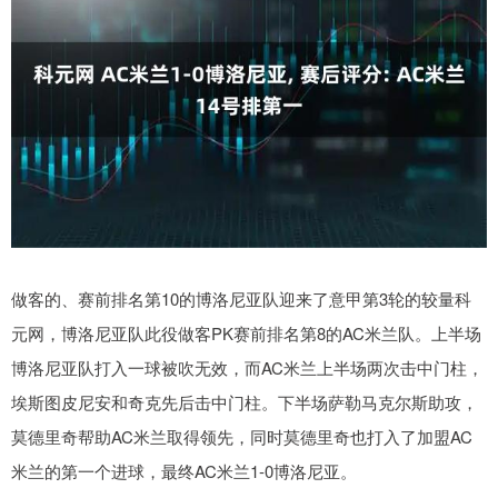
做客的、赛前排名第10的博洛尼亚队迎来了意甲第3轮的较量科
元网，博洛尼亚队此役做客PK赛前排名第8的AC米兰队。上半场
博洛尼亚队打入一球被吹无效，而AC米兰上半场两次击中门柱，
埃斯图皮尼安和奇克先后击中门柱。下半场萨勒马克尔斯助攻，
莫德里奇帮助AC米兰取得领先，同时莫德里奇也打入了加盟AC
米兰的第一个进球，最终AC米兰1-0博洛尼亚。