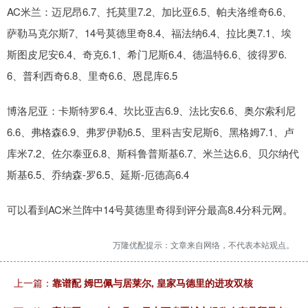
AC米兰：迈尼昂6.7、托莫里7.2、加比亚6.5、帕夫洛维奇6.6、
萨勒马克尔斯7、14号莫德里奇8.4、福法纳6.4、拉比奥7.1、埃
斯图皮尼安6.4、奇克6.1、希门尼斯6.4、德温特6.6、彼得罗6.
6、普利西奇6.8、里奇6.6、恩昆库6.5
博洛尼亚：卡斯特罗6.4、坎比亚吉6.9、法比安6.6、奥尔索利尼
6.6、弗格森6.9、弗罗伊勒6.5、里科吉安尼斯6、黑格姆7.1、卢
库米7.2、佐尔泰亚6.8、斯科鲁普斯基6.7、米兰达6.6、贝尔纳代
斯基6.5、乔纳森-罗6.5、延斯-厄德高6.4
可以看到AC米兰阵中14号莫德里奇得到评分最高8.4分科元网。
万隆优配提示：文章来自网络，不代表本站观点。
上一篇：
靠谱配 姆巴佩与居莱尔, 皇家马德里的进攻双核