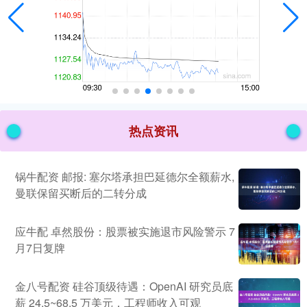
热点资讯
锅牛配资 邮报: 塞尔塔承担巴延德尔全额薪水,
曼联保留买断后的二转分成
应牛配 卓然股份：股票被实施退市风险警示 7
月7日复牌
金八号配资 硅谷顶级待遇：OpenAI 研究员底
薪 24.5~68.5 万美元，工程师收入可观