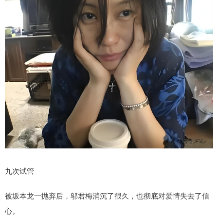
九次试管
被坂本龙一抛弃后，邬君梅消沉了很久，也彻底对爱情失去了信
心。