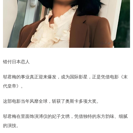
错付日本恋人
邬君梅的事业真正迎来爆发，成为国际影星，正是凭借电影《末
代皇帝》。
这部电影当年风靡全球，斩获了奥斯卡多项大奖。
邬君梅在里面饰演溥仪的妃子文绣，凭借独特的东方韵味、细腻
的演技。