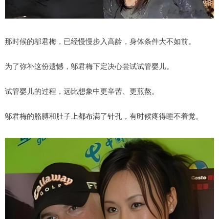
那时候的邬君梅，已经慢慢步入高龄，身体条件大不如前。
为了弥补这份遗憾，邬君梅下定决心尝试试管婴儿。
试管婴儿的过程，远比想象中更辛苦、更煎熬。
邬君梅的胳膊和肚子上都布满了针孔，有时候疼得睡不着觉。