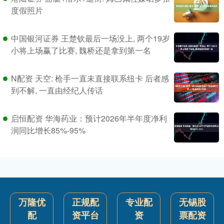
度假照片
中国银河证券 王楚钦最后一场没上, 两个19岁
小将上场赢了比赛, 魏桥还是拿到第一名
N配资 天空: 枪手一直未直接联系纽卡 后者感
到不解, 一直由经纪人传话
启恒配资 华海药业：预计2026年半年度净利
润同比增长85%-95%
万隆优
正规配
专业配
无锡股
配
资平台
资
票配资