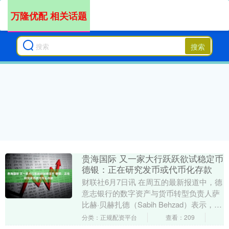
万隆优配 相关话题
搜索
贵海国际 又一家大行跃跃欲试稳定币
德银：正在研究发币或代币化存款
财联社6月7日讯 在周五的最新报道中，德
意志银行的数字资产与货币转型负责人萨
比赫·贝赫扎德（Sabih Behzad）表示，该
行正在研究稳定币和各类代币化存款形....
分类：正规配资平台
查看：209