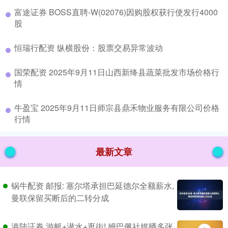
​富途证券 BOSS直聘-W(02076)因购股权获行使发行4000
股
​恒瑞行配资 纵横股份：股票交易异常波动
​国荣配资 2025年9月11日山西新绛县蔬菜批发市场价格行
情
​牛盈宝 2025年9月11日师宗县鼎禾物业服务有限公司价格
行情
最新文章
锅牛配资 邮报: 塞尔塔承担巴延德尔全额薪水,
曼联保留买断后的二转分成
港陆证券 游艇+潜水+逛街! 姆巴佩社媒晒多张