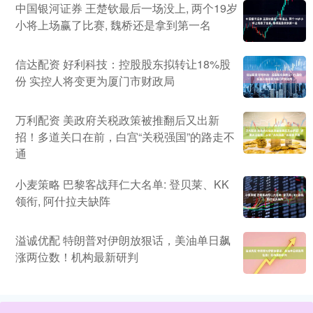
中国银河证券 王楚钦最后一场没上, 两个19岁
小将上场赢了比赛, 魏桥还是拿到第一名
信达配资 好利科技：控股股东拟转让18%股
份 实控人将变更为厦门市财政局
万利配资 美政府关税政策被推翻后又出新
招！多道关口在前，白宫“关税强国”的路走不
通
小麦策略 巴黎客战拜仁大名单: 登贝莱、KK
领衔, 阿什拉夫缺阵
溢诚优配 特朗普对伊朗放狠话，美油单日飙
涨两位数！机构最新研判