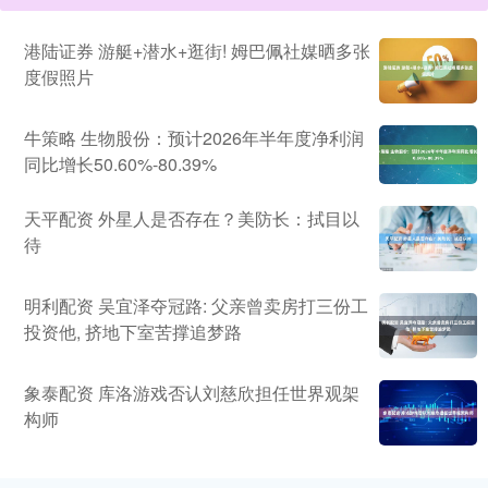
港陆证券 游艇+潜水+逛街! 姆巴佩社媒晒多张
度假照片
牛策略 生物股份：预计2026年半年度净利润
同比增长50.60%-80.39%
天平配资 外星人是否存在？美防长：拭目以
待
明利配资 吴宜泽夺冠路: 父亲曾卖房打三份工
投资他, 挤地下室苦撑追梦路
象泰配资 库洛游戏否认刘慈欣担任世界观架
构师