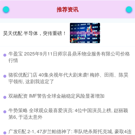
推荐资讯
昊天优配 半导体，突传重磅！
牛盈宝 2025年9月11日师宗县鼎禾物业服务有限公司价格
行情
骆驼优配门店 40集央视年代大剧来袭! 梅婷、田雨、陈昊
宇领衔, 这剧我追定了
双融配资 IMF警告全球金融稳定风险显著增加
牛势策略 全球观众最喜爱演员: 4位中国演员上榜, 赵丽颖
第6, 于适太意外
广发E配 2-1, 47岁兰帕德神了: 率队绝杀斯托克城, 豪取4连