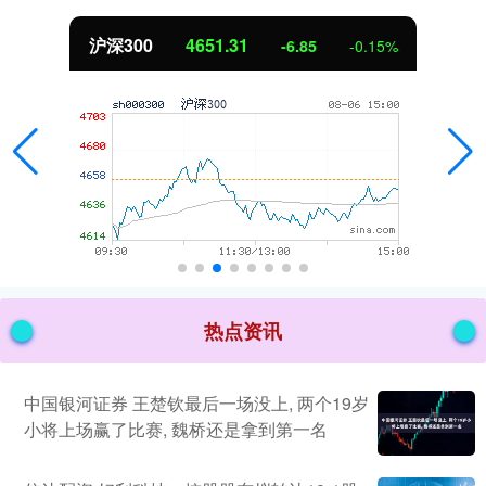
深300
4651.31
-6.85
-0.15%
热点资讯
中国银河证券 王楚钦最后一场没上, 两个19岁
小将上场赢了比赛, 魏桥还是拿到第一名