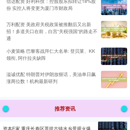
信达配资 好利科技：控股股东拟转让18%股
份 实控人将变更为厦门市财政局
万利配资 美政府关税政策被推翻后又出新
招！多道关口在前，白宫“关税强国”的路走不
通
小麦策略 巴黎客战拜仁大名单: 登贝莱、KK
领衔, 阿什拉夫缺阵
溢诚优配 特朗普对伊朗放狠话，美油单日飙
涨两位数！机构最新研判
推荐资讯
资本E家 重庆长寿区菩提古镇水乡景观火爆