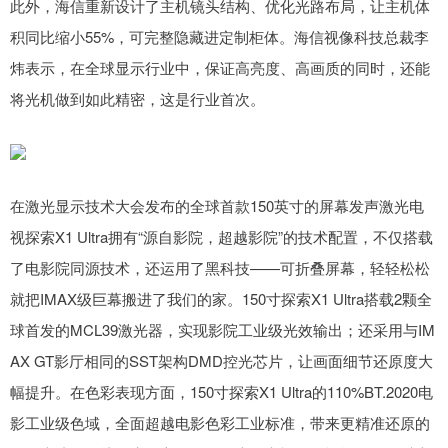
此外，海信重新设计了主机镜头结构、优化光路布局，让主机体
积同比缩小55%，可完整隐藏进定制柜体。海信视像科技总裁李
炜表示，在全球显示行业中，保证高亮度、高画质的同时，还能
将光机做到如此精密，这是行业首次。
在激光显示技术大会发布的全球首款150英寸的屏幕发声激光电
视探索X1 Ultra拥有“源自影院，超越影院”的技术配置，不仅搭载
了电影院同源技术，还运用了黑科技——可折叠屏幕，轻轻松松
就把IMAX级巨幕搬进了我们的家。150寸探索X1 Ultra搭载2颗全
球首发的MCL39激光器，实现影院工业级光效输出；还采用与IM
AX GT影厅相同的SST架构DMD控光芯片，让画面细节还原度大
幅提升。在色彩表现方面，150寸探索X1 Ultra的110%BT.2020电
影工业级色域，全面超越电影色彩工业标准，带来更精准还原的