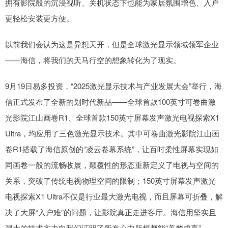
拥有影院般的沉浸视听、关机状态下也能为家居氛围增色、入户
更轻松安装更方便。
以前我们会认为这是异想天开，但是全球激光显示领域领军企业
——海信，将我们的天马行空的想象转化为了现实。
9月19日易多投资，“2025激光显示技术与产业发展大会”举行，海
信正式发布了全新的划时代新品——全球首款100英寸可卷曲激
光影院江山画卷R1、全球首款150英寸屏幕发声激光电视探索X1
Ultra，均应用了三色激光显示技术。其中可卷曲激光影院江山画
卷R1搭载了海信原创的“凌云卷幕系统”，让百吋柔性屏幕实现如
同画卷一般的流畅收展，颠覆性的形态重新定义了电视与空间的
关系，突破了传统电视物理空间的限制；150英寸屏幕发声激光
电视探索X1 Ultra不仅是行业最大激光电视，而且屏幕可折叠，解
决了大屏“入户难”的问题，让影院真正走进客厅。海信用坚实且
强大的技术实力向我们证明了所有心中所想都能“美梦成真”。