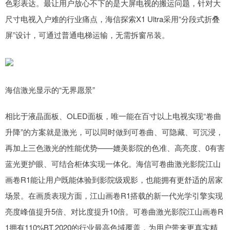
色彩表达。最让用户放心不下的是大屏电视的搬运问题，针对大
尺寸电视入户难的行业痛点，海信探索X1 Ultra采用“分段式折叠
屏”设计，可通过普通电梯运输，无需拆窗吊装。
海信激光显示的“无界愿景”
相比于液晶面板、OLED面板，唯一能在百寸以上电视实现“卷曲
升降”的方案就是激光，可以同时做到可卷曲、可隐藏、可沉浸，
再加上三色激光的性能优势——媲美影院的色准、高亮度、0有害
蓝光更护眼、可结合柜体实现一体化。海信可卷曲激光影院江山
画卷R1能让用户既能体验到影院级观影，也能拥有更舒适的居家
场景。在画质表现方面，江山画卷R1搭载的新一代光学引擎实现
亮度峰值提升5倍、对比度提升10倍。可卷曲激光影院江山画卷R
1拥有110%BT.2020的行业最高色域覆盖，为用户带来更真实精