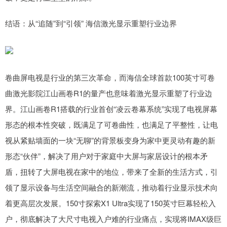
结语：从“追随”到“引领” 海信激光显示重塑行业边界
卷曲屏电视是行业的第三次革命，而海信全球首款100英寸可卷
曲激光影院江山画卷R1的量产也意味着激光显示重塑了行业边
界。江山画卷R1搭载的行业首创“凌云卷幕系统”实现了电视屏幕
形态的根本性突破，既满足了可卷曲性，也满足了平整性，让电
视从紧贴墙面的一块“无聊”的背景板变身为家中更灵动有趣的新
形态“伙伴”，解决了用户对于家庭中大屏与家居设计的根本矛
盾，扭转了大屏电视在家中的地位，带来了全新的生活方式，引
领了显示设备与生活空间融合的新潮流，推动着行业显示技术向
着更高层次发展。150寸探索X1 Ultra实现了150英寸巨幕轻松入
户，彻底解决了大尺寸电视入户难的行业痛点，实现将IMAX级巨