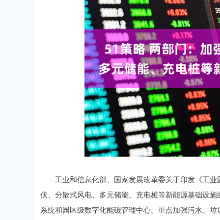
上证指数
3940.04
.40
2.13%
39.68
1.
工业和信息化部、国家发展改革委关于印发《工业园
伏、分散式风电、多元储能、充电桩等新能源基础设施
系统和园区级数字化能碳管理中心。重点加强污水、垃