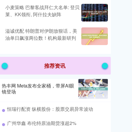
小麦策略 巴黎客战拜仁大名单: 登贝
莱、KK领衔, 阿什拉夫缺阵
溢诚优配 特朗普对伊朗放狠话，美
油单日飙涨两位数！机构最新研判
推荐资讯
热丰网 Meta发布全家桶，带屏AI眼
镜登场
恒瑞行配资 纵横股份：股票交易异常波动
广州华鑫 布伦特原油期货涨超2%