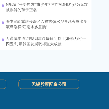
N配资 “开学焦虑”“青少年抑郁”“ADHD” 她为无数
被误解的孩子正名
资本E家 重庆长寿区菩提古镇水乡景观火爆出圈
演绎别样“江南水乡意韵”
万通资本 学习规划建议每日问答丨如何认识“十
四五”时期我国发展取得重大成就
无锡股票配资公司