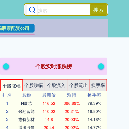
搜索
锡股票配资公司
个股实时涨跌榜
个股跌幅
个股流入
个股流出
换手率
个股涨幅
排名
名称
最新价
涨幅
换手率
1
N展芯
116.52
396.89%
79.39%
2
锐翔智能
110.02
20.21%
16.80%
3
志特新材
14.8
20.03%
14.18%
4
博腾股份
20.44
20.02%
14.77%