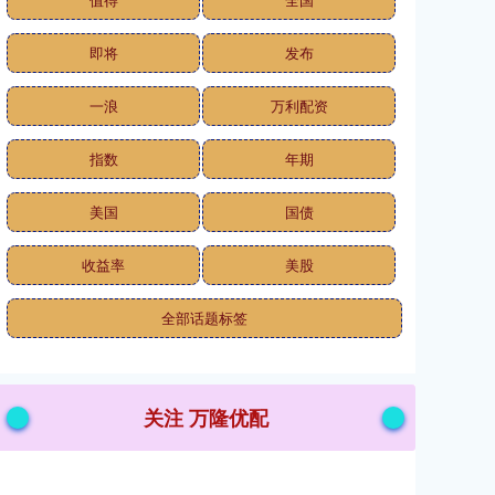
即将
发布
一浪
万利配资
指数
年期
美国
国债
收益率
美股
全部话题标签
关注 万隆优配