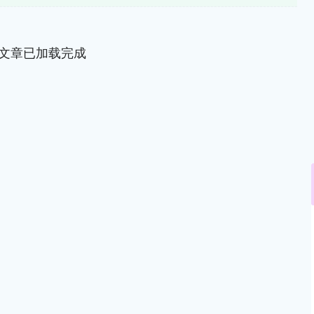
文章已加载完成
沪深300
4651.31
.24%
-6.85
-0.15%