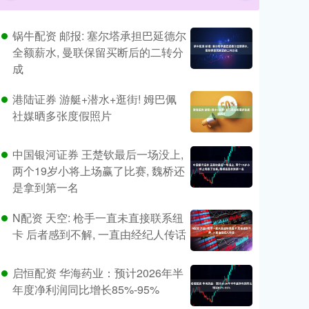
锅牛配资 邮报: 塞尔塔承担巴延德尔
全额薪水, 曼联保留买断后的二转分
成
港陆证券 游艇+潜水+逛街! 姆巴佩
社媒晒多张度假照片
中国银河证券 王楚钦最后一场没上,
两个19岁小将上场赢了比赛, 魏桥还
是拿到第一名
N配资 天空: 枪手一直未直接联系纽
卡 后者感到不解, 一直由经纪人传话
启恒配资 华海药业：预计2026年半
年度净利润同比增长85%-95%