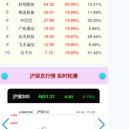
4
科翔股份
64.32
20.00%
12.21%
5
蜀道装备
33.61
19.99%
11.69%
6
中巨芯
27.85
19.99%
32.20%
7
广哈通信
19.03
19.99%
5.84%
8
欣天科技
18.02
19.97%
28.44%
9
飞天诚信
12.56
19.96%
8.49%
10
任子行
7.16
19.93%
31.42%
沪深京行情 实时轮播
北证50
1122.88
创
3.42
0.30%