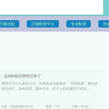
万隆优配
正规配资平台
专业配资
无
里，这5种病症悄悄没有了
 明明没干什么重体力活，却感觉身体被掏空； 明明很累，躺在床
子里的自己，脸色灰暗，眼神无光，肚子上的肉像捏不碎的....
分类：无锡股票配资公司
查看：175
日期：02-22