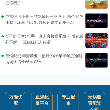
度假照片
中国银河证券 王楚钦最后一场没上, 两个19岁
小将上场赢了比赛, 魏桥还是拿到第一名
N配资 天空: 枪手一直未直接联系纽卡 后者感
到不解, 一直由经纪人传话
启恒配资 华海药业：预计2026年半年度净利
润同比增长85%-95%
万隆优
正规配
专业配
无锡股
配
资平台
资
票配资
公司