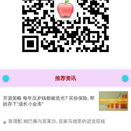
推荐资讯
开源策略 每年压岁钱都被造光? 买份保险, 帮
娃存下“成长小金库”
​靠谱配 姆巴佩与居莱尔, 皇家马德里的进攻双核