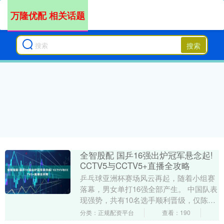
万隆优配 相关话题
搜索
全智股配 国乒16强出炉冠军悬念起!
CCTV5与CCTV5+直播全攻略
乒乓球亚洲杯赛场风云再起，随着小组赛
落幕，男女单打16强全部产生。 中国队表
现强势，共有10名选手顺利晋级，仅陈垣
宇和陈俊菘遗憾出局。 本次淘汰赛签表格
分类：正规配资平台
查看：190
局引人关....