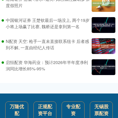
度假照片
中国银河证券 王楚钦最后一场没上, 两个19岁
小将上场赢了比赛, 魏桥还是拿到第一名
N配资 天空: 枪手一直未直接联系纽卡 后者感
到不解, 一直由经纪人传话
启恒配资 华海药业：预计2026年半年度净利
润同比增长85%-95%
万隆优
正规配
专业配
无锡股
配
资平台
资
票配资