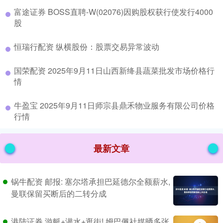
​富途证券 BOSS直聘-W(02076)因购股权获行使发行4000
股
​恒瑞行配资 纵横股份：股票交易异常波动
​国荣配资 2025年9月11日山西新绛县蔬菜批发市场价格行
情
​牛盈宝 2025年9月11日师宗县鼎禾物业服务有限公司价格
行情
最新文章
锅牛配资 邮报: 塞尔塔承担巴延德尔全额薪水,
曼联保留买断后的二转分成
港陆证券 游艇+潜水+逛街! 姆巴佩社媒晒多张