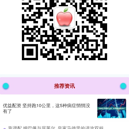
推荐资讯
优益配资 坚持跑10公里，这5种病症悄悄没
有了
​靠谱配 姆巴佩与居莱尔, 皇家马德里的进攻双核