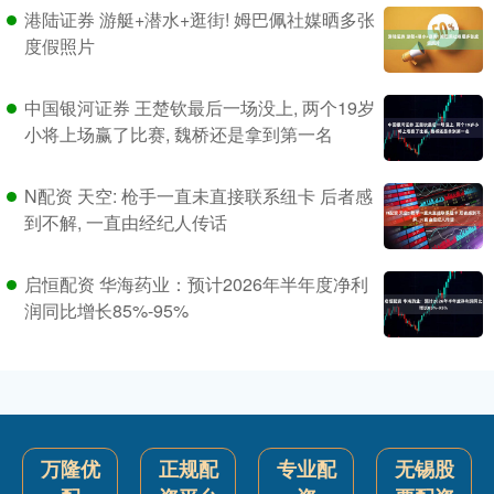
港陆证券 游艇+潜水+逛街! 姆巴佩社媒晒多张
度假照片
中国银河证券 王楚钦最后一场没上, 两个19岁
小将上场赢了比赛, 魏桥还是拿到第一名
N配资 天空: 枪手一直未直接联系纽卡 后者感
到不解, 一直由经纪人传话
启恒配资 华海药业：预计2026年半年度净利
润同比增长85%-95%
万隆优
正规配
专业配
无锡股