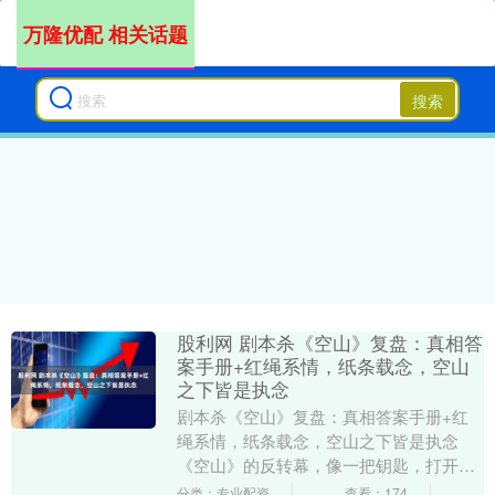
万隆优配 相关话题
搜索
股利网 剧本杀《空山》复盘：真相答
案手册+红绳系情，纸条载念，空山
之下皆是执念
剧本杀《空山》复盘：真相答案手册+红
绳系情，纸条载念，空山之下皆是执念
《空山》的反转幕，像一把钥匙，打开了
所有角色被命运紧锁的内心。当红绳系上
分类：专业配资
查看：174