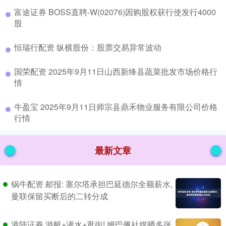
​富途证券 BOSS直聘-W(02076)因购股权获行使发行4000
股
​恒瑞行配资 纵横股份：股票交易异常波动
​国荣配资 2025年9月11日山西新绛县蔬菜批发市场价格行
情
​牛盈宝 2025年9月11日师宗县鼎禾物业服务有限公司价格
行情
最新文章
锅牛配资 邮报: 塞尔塔承担巴延德尔全额薪水,
曼联保留买断后的二转分成
港陆证券 游艇+潜水+逛街! 姆巴佩社媒晒多张