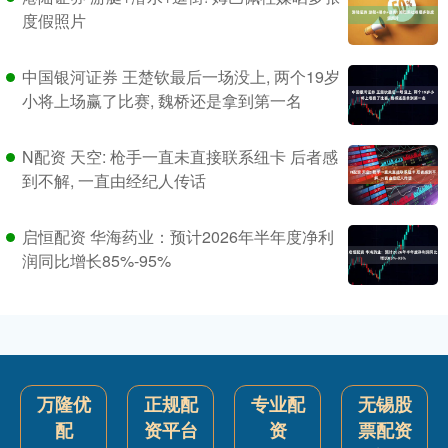
度假照片
中国银河证券 王楚钦最后一场没上, 两个19岁
小将上场赢了比赛, 魏桥还是拿到第一名
N配资 天空: 枪手一直未直接联系纽卡 后者感
到不解, 一直由经纪人传话
启恒配资 华海药业：预计2026年半年度净利
润同比增长85%-95%
万隆优
正规配
专业配
无锡股
配
资平台
资
票配资