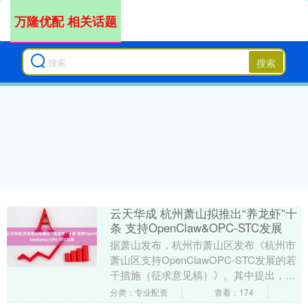
万隆优配 相关话题
搜索
云天华成 杭州萧山拟推出“养龙虾”十
条 支持OpenClaw&OPC-STC发展
据萧山发布，杭州市萧山区发布《杭州市
萧山区支持OpenClawOPC-STC发展的若
干措施（征求意见稿）》。其中提出，鼓
励市场化、专业化的创新平台载体设立
分类：专业配资
查看：174
Ope....