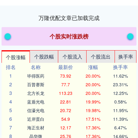
万隆优配文章已加载完成
个股实时涨跌榜
个股跌幅
个股流入
个股流出
换手率
个股涨幅
排名
名称
最新价
涨幅
换手率
1
毕得医药
73.92
20.00%
11.62%
2
百普赛斯
77.7
20.00%
23.31%
3
北方长龙
113.23
20.00%
12.25%
4
蓝盾光电
22.81
19.99%
0.58%
5
信濠光电
20.72
19.98%
11.95%
6
近岸蛋白
54.9
17.51%
11.39%
7
海正生材
12.17
17.36%
6.47%
8
晶华微
25.76
17.36%
14.66%