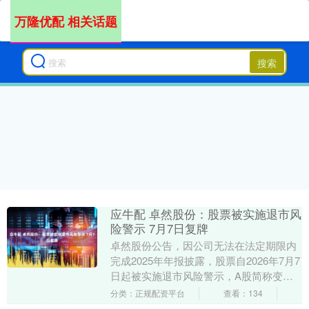
万隆优配 相关话题
搜索
应牛配 卓然股份：股票被实施退市风
险警示 7月7日复牌
卓然股份公告，因公司无法在法定期限内
完成2025年年报披露，股票自2026年7月7
日起被实施退市风险警示，A股简称变更
为“*ST卓然”，日涨跌幅限制仍为20%。....
分类：正规配资平台
查看：134