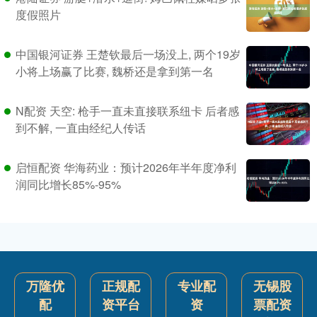
度假照片
中国银河证券 王楚钦最后一场没上, 两个19岁
小将上场赢了比赛, 魏桥还是拿到第一名
N配资 天空: 枪手一直未直接联系纽卡 后者感
到不解, 一直由经纪人传话
启恒配资 华海药业：预计2026年半年度净利
润同比增长85%-95%
万隆优
正规配
专业配
无锡股
配
资平台
资
票配资