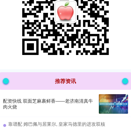
推荐资讯
配资快线 双面芝麻裹鲜香——老济南清真牛
肉火烧
​靠谱配 姆巴佩与居莱尔, 皇家马德里的进攻双核