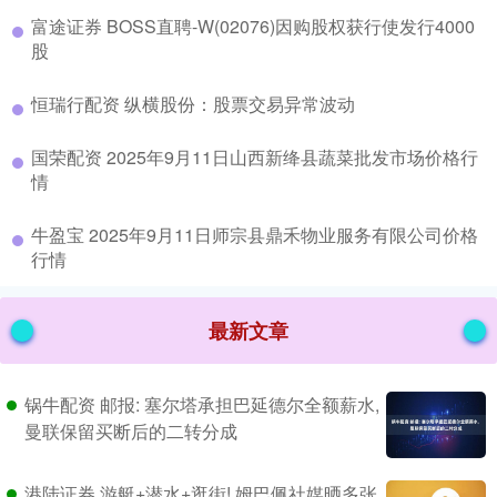
​富途证券 BOSS直聘-W(02076)因购股权获行使发行4000
股
​恒瑞行配资 纵横股份：股票交易异常波动
​国荣配资 2025年9月11日山西新绛县蔬菜批发市场价格行
情
​牛盈宝 2025年9月11日师宗县鼎禾物业服务有限公司价格
行情
最新文章
锅牛配资 邮报: 塞尔塔承担巴延德尔全额薪水,
曼联保留买断后的二转分成
港陆证券 游艇+潜水+逛街! 姆巴佩社媒晒多张