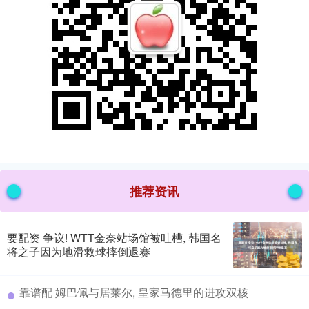
推荐资讯
要配资 争议! WTT金奈站场馆被吐槽, 韩国名
将之子因为地滑救球摔倒退赛
​靠谱配 姆巴佩与居莱尔, 皇家马德里的进攻双核