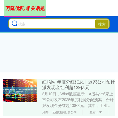
万隆优配 相关话题
搜索
红腾网 年度分红汇总丨这家公司预计
派发现金红利超129亿元
3月10日，Wind数据显示，A股共计6家上
市公司发布2025年度利润分配预案，合计
派发现金分红超138亿元。其中，工业富
联预计派发现金红利总金额最高，为
分类：无锡股票配资公司
查看：91
129....