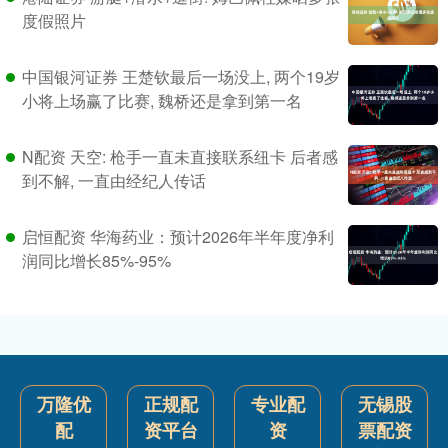
度假照片
中国银河证券 王楚钦最后一场没上, 两个19岁
小将上场赢了比赛, 魏桥还是拿到第一名
N配资 天空: 枪手一直未直接联系纽卡 后者感
到不解, 一直由经纪人传话
启恒配资 华海药业：预计2026年半年度净利
润同比增长85%-95%
万隆优
正规配
专业配
无锡股
配
资平台
资
票配资