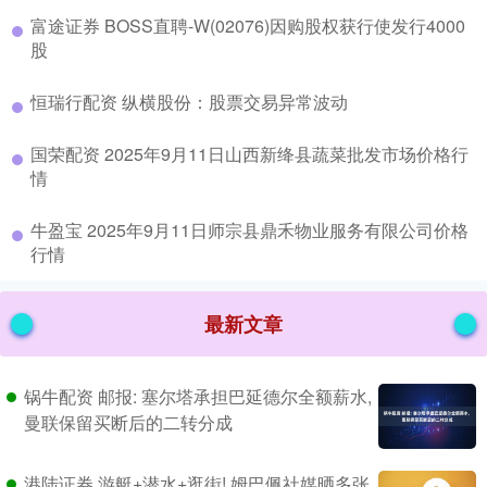
​富途证券 BOSS直聘-W(02076)因购股权获行使发行4000
股
​恒瑞行配资 纵横股份：股票交易异常波动
​国荣配资 2025年9月11日山西新绛县蔬菜批发市场价格行
情
​牛盈宝 2025年9月11日师宗县鼎禾物业服务有限公司价格
行情
最新文章
锅牛配资 邮报: 塞尔塔承担巴延德尔全额薪水,
曼联保留买断后的二转分成
港陆证券 游艇+潜水+逛街! 姆巴佩社媒晒多张