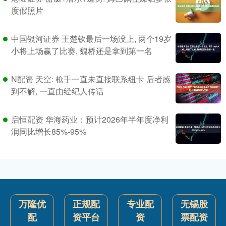
度假照片
中国银河证券 王楚钦最后一场没上, 两个19岁
小将上场赢了比赛, 魏桥还是拿到第一名
N配资 天空: 枪手一直未直接联系纽卡 后者感
到不解, 一直由经纪人传话
启恒配资 华海药业：预计2026年半年度净利
润同比增长85%-95%
万隆优
正规配
专业配
无锡股
配
资平台
资
票配资