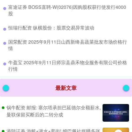
​富途证券 BOSS直聘-W(02076)因购股权获行使发行4000
股
​恒瑞行配资 纵横股份：股票交易异常波动
​国荣配资 2025年9月11日山西新绛县蔬菜批发市场价格行
情
​牛盈宝 2025年9月11日师宗县鼎禾物业服务有限公司价格
行情
最新文章
锅牛配资 邮报: 塞尔塔承担巴延德尔全额薪水,
曼联保留买断后的二转分成
港陆证券 游艇+潜水+逛街! 姆巴佩社媒晒多张