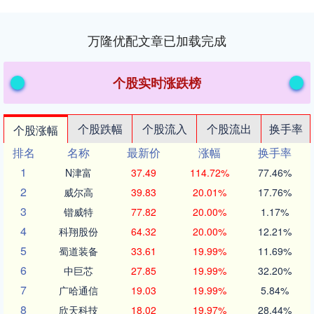
万隆优配文章已加载完成
个股实时涨跌榜
个股跌幅
个股流入
个股流出
换手率
个股涨幅
排名
名称
最新价
涨幅
换手率
1
N津富
37.49
114.72%
77.46%
2
威尔高
39.83
20.01%
17.76%
3
锴威特
77.82
20.00%
1.17%
4
科翔股份
64.32
20.00%
12.21%
5
蜀道装备
33.61
19.99%
11.69%
6
中巨芯
27.85
19.99%
32.20%
7
广哈通信
19.03
19.99%
5.84%
8
欣天科技
18.02
19.97%
28.44%