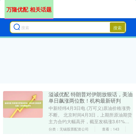
万隆优配 相关话题
搜索
溢诚优配 特朗普对伊朗放狠话，美油
单日飙涨两位数！机构最新研判
中新经纬4月3日电 (万可义)原油价格涨势
不断。 北京时间4月3日，上期所原油期货
主力合约大幅高开，截至发稿涨3.61%，
报712.2元/桶。 来源：Wind ....
分类：无锡股票配资公司
查看：143