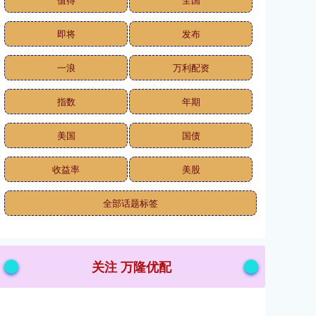
即将
发布
一浪
万利配资
指数
年期
美国
国债
收益率
美股
全部话题标签
关注 万隆优配