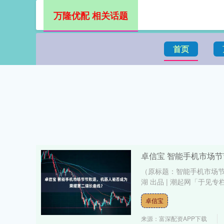
万隆优配 相关话题
首页
卓信宝 智能手机市场
（原标题：智能手机市场节
湖 出品 | 潮起网「于见专栏」
卓信宝
来源：富深配资APP下载