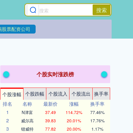
搜索
锡股票配资公司
个股实时涨跌榜
个股跌幅
个股流入
个股流出
换手率
个股涨幅
排名
名称
最新价
涨幅
换手率
1
N津富
37.49
114.72%
77.46%
2
威尔高
39.83
20.01%
17.76%
3
锴威特
77.82
20.00%
1.17%