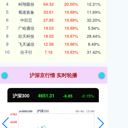
4
科翔股份
64.32
20.00%
12.21%
5
蜀道装备
33.61
19.99%
11.69%
6
中巨芯
27.85
19.99%
32.20%
7
广哈通信
19.03
19.99%
5.84%
8
欣天科技
18.02
19.97%
28.44%
9
飞天诚信
12.56
19.96%
8.49%
10
任子行
7.16
19.93%
31.42%
沪深京行情 实时轮播
沪深300
4651.31
北
-6.85
-0.15%