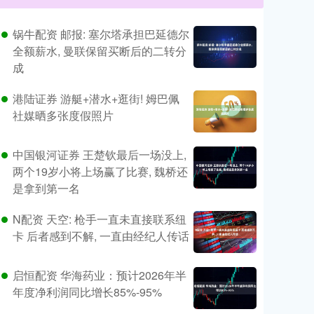
锅牛配资 邮报: 塞尔塔承担巴延德尔
全额薪水, 曼联保留买断后的二转分
成
港陆证券 游艇+潜水+逛街! 姆巴佩
社媒晒多张度假照片
中国银河证券 王楚钦最后一场没上,
两个19岁小将上场赢了比赛, 魏桥还
是拿到第一名
N配资 天空: 枪手一直未直接联系纽
卡 后者感到不解, 一直由经纪人传话
启恒配资 华海药业：预计2026年半
年度净利润同比增长85%-95%