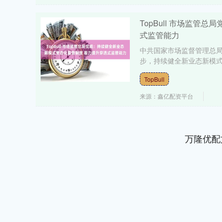
TopBull 市场监
式监管能力
中共国家市场监督管理总
步，持续健全新业态新模式
TopBull
来源：鑫亿配资平台
万隆优配
上证指数
3900.35
00
-0.01%
21.92
0.