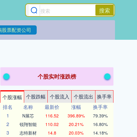
搜索
锡股票配资公司
个股实时涨跌榜
个股跌幅
个股流入
个股流出
换手率
个股涨幅
排名
名称
最新价
涨幅
换手率
1
N展芯
116.52
396.89%
79.39%
2
锐翔智能
110.02
20.21%
16.80%
3
志特新材
14.8
20.03%
14.18%