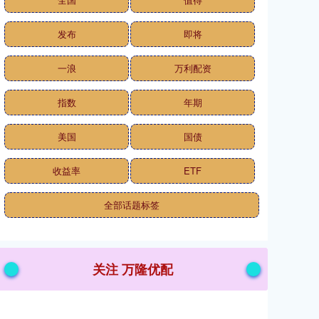
发布
即将
一浪
万利配资
指数
年期
美国
国债
收益率
ETF
全部话题标签
关注 万隆优配