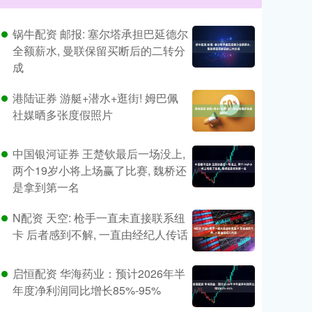
锅牛配资 邮报: 塞尔塔承担巴延德尔
全额薪水, 曼联保留买断后的二转分
成
港陆证券 游艇+潜水+逛街! 姆巴佩
社媒晒多张度假照片
中国银河证券 王楚钦最后一场没上,
两个19岁小将上场赢了比赛, 魏桥还
是拿到第一名
N配资 天空: 枪手一直未直接联系纽
卡 后者感到不解, 一直由经纪人传话
启恒配资 华海药业：预计2026年半
年度净利润同比增长85%-95%