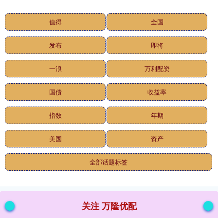
值得
全国
发布
即将
一浪
万利配资
国债
收益率
指数
年期
美国
资产
全部话题标签
关注 万隆优配