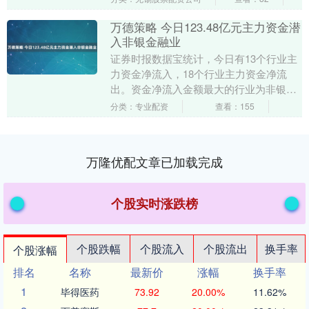
从曾....
万德策略 今日123.48亿元主力资金潜
入非银金融业
证券时报数据宝统计，今日有13个行业主
力资金净流入，18个行业主力资金净流
出。资金净流入金额最大的行业为非银金
融，涨跌幅3.84%，整体换手率2.41%万德
分类：专业配资
查看：155
策略....
万隆优配文章已加载完成
个股实时涨跌榜
个股跌幅
个股流入
个股流出
换手率
个股涨幅
排名
名称
最新价
涨幅
换手率
1
毕得医药
73.92
20.00%
11.62%