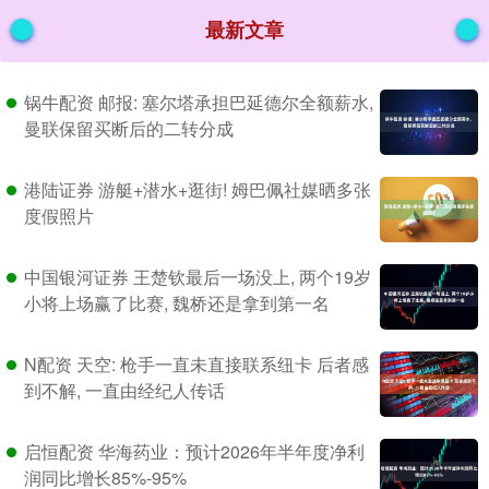
最新文章
锅牛配资 邮报: 塞尔塔承担巴延德尔全额薪水,
曼联保留买断后的二转分成
港陆证券 游艇+潜水+逛街! 姆巴佩社媒晒多张
度假照片
中国银河证券 王楚钦最后一场没上, 两个19岁
小将上场赢了比赛, 魏桥还是拿到第一名
N配资 天空: 枪手一直未直接联系纽卡 后者感
到不解, 一直由经纪人传话
启恒配资 华海药业：预计2026年半年度净利
润同比增长85%-95%