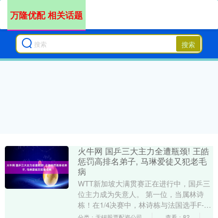
万隆优配 相关话题
搜索
火牛网 国乒三大主力全遭瓶颈! 王皓
惩罚高排名弟子, 马琳爱徒又犯老毛
病
WTT新加坡大满贯赛正在进行中，国乒三
位主力成为失意人。 第一位，当属林诗
栋！在1/4决赛中，林诗栋与法国选手F-勒
布伦激战6局，最终以2-4落败止步八强。
分类：无锡股票配资公司
查看：82