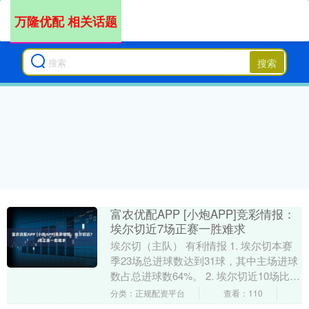
万隆优配 相关话题
搜索
富农优配APP [小炮APP]竞彩情报：
埃尔切近7场正赛一胜难求
埃尔切（主队） 有利情报 1. 埃尔切本赛
季23场总进球数达到31球，其中主场进球
数占总进球数64%。 2. 埃尔切近10场比赛
得失球超过3球的场次达到7场。 ....
分类：正规配资平台
查看：110