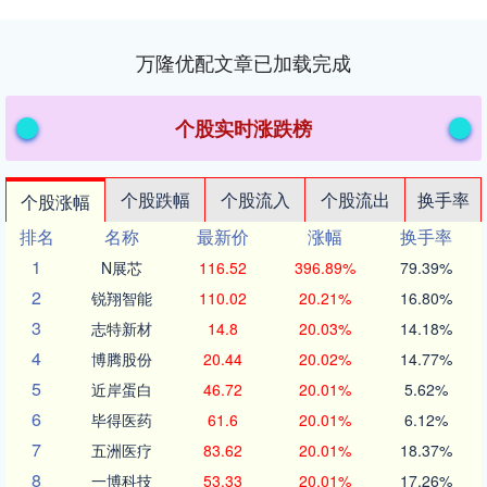
万隆优配文章已加载完成
个股实时涨跌榜
个股跌幅
个股流入
个股流出
换手率
个股涨幅
排名
名称
最新价
涨幅
换手率
1
N展芯
116.52
396.89%
79.39%
2
锐翔智能
110.02
20.21%
16.80%
3
志特新材
14.8
20.03%
14.18%
4
博腾股份
20.44
20.02%
14.77%
5
近岸蛋白
46.72
20.01%
5.62%
6
毕得医药
61.6
20.01%
6.12%
7
五洲医疗
83.62
20.01%
18.37%
8
一博科技
53.33
20.01%
17.26%