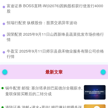
​富途证券 BOSS直聘-W(02076)因购股权获行使发行4000
股
​恒瑞行配资 纵横股份：股票交易异常波动
​国荣配资 2025年9月11日山西新绛县蔬菜批发市场价格行
情
​牛盈宝 2025年9月11日师宗县鼎禾物业服务有限公司价格
行情
最新文章
锅牛配资 邮报: 塞尔塔承担巴延德尔全额薪水,
曼联保留买断后的二转分成
港陆证券 游艇+潜水+逛街! 姆巴佩社媒晒多张