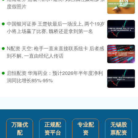
度假照片
中国银河证券 王楚钦最后一场没上, 两个19岁
小将上场赢了比赛, 魏桥还是拿到第一名
N配资 天空: 枪手一直未直接联系纽卡 后者感
到不解, 一直由经纪人传话
启恒配资 华海药业：预计2026年半年度净利
润同比增长85%-95%
万隆优
正规配
专业配
无锡股
配
资平台
资
票配资