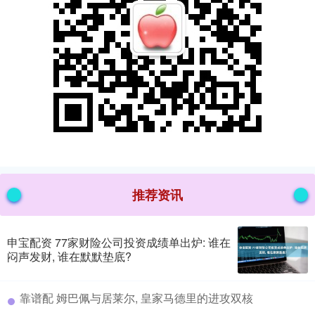
推荐资讯
申宝配资 77家财险公司投资成绩单出炉: 谁在
闷声发财, 谁在默默垫底?
​靠谱配 姆巴佩与居莱尔, 皇家马德里的进攻双核