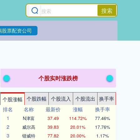
搜索
锡股票配资公司
个股实时涨跌榜
个股跌幅
个股流入
个股流出
换手率
个股涨幅
排名
名称
最新价
涨幅
换手率
1
N津富
37.49
114.72%
77.46%
2
威尔高
39.83
20.01%
17.76%
3
锴威特
77.82
20.00%
1.17%