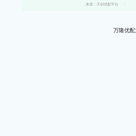
来源：天创优配平台
万隆优配
沪深300
4651.31
.08
-0.24%
-6.85
-0.