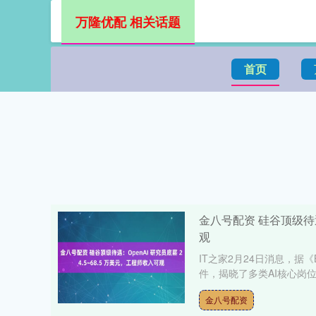
万隆优配 相关话题
首页
金八号配资 硅谷顶级待遇：
观
IT之家2月24日消息，据《B
件，揭晓了多类AI核心岗位
金八号配资