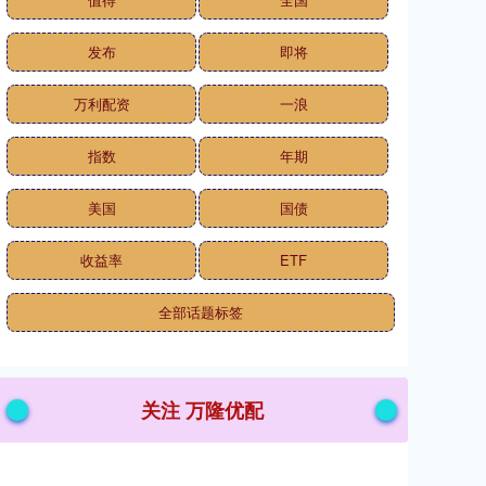
发布
即将
万利配资
一浪
指数
年期
美国
国债
收益率
ETF
全部话题标签
关注 万隆优配