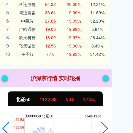
4
科翔股份
64.32
20.00%
12.21%
5
蜀道装备
33.61
19.99%
11.69%
6
中巨芯
27.85
19.99%
32.20%
7
广哈通信
19.03
19.99%
5.84%
8
欣天科技
18.02
19.97%
28.44%
9
飞天诚信
12.56
19.96%
8.49%
10
任子行
7.16
19.93%
31.42%
沪深京行情 实时轮播
创业板指
3515.56
基
-19.58
-0.55%