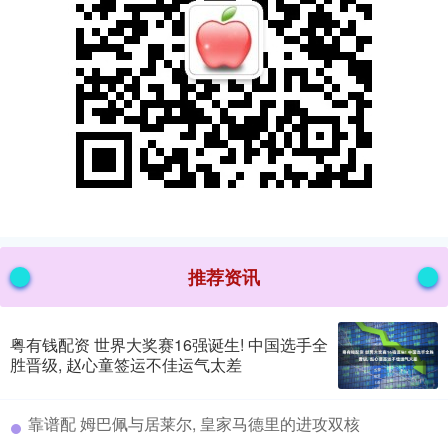
推荐资讯
粤有钱配资 世界大奖赛16强诞生! 中国选手全
胜晋级, 赵心童签运不佳运气太差
​靠谱配 姆巴佩与居莱尔, 皇家马德里的进攻双核