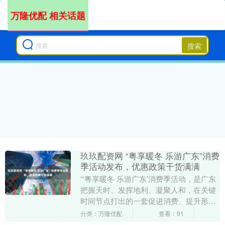
万隆优配 相关话题
搜索
玖玖配资网 “粤享暖冬 乐游广东”消费
季活动发布，优惠政策干货满满
“‘粤享暖冬 乐游广东’消费季活动，是广东
把握天时、发挥地利、凝聚人和，在关键
时间节点打出的一套促进消费、提升形
象、推动发展的‘组合拳’。我们诚挚邀请全
分类：万隆优配
查看：91
国和全球....