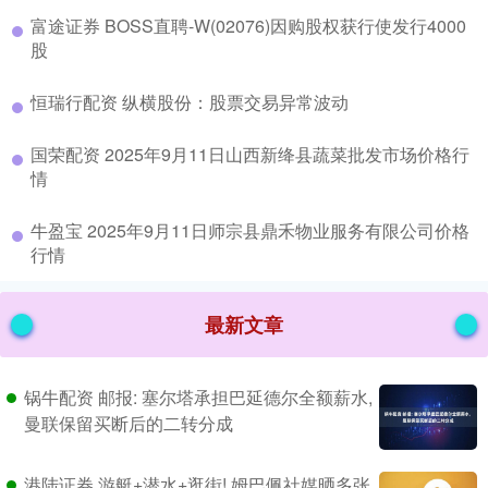
​富途证券 BOSS直聘-W(02076)因购股权获行使发行4000
股
​恒瑞行配资 纵横股份：股票交易异常波动
​国荣配资 2025年9月11日山西新绛县蔬菜批发市场价格行
情
​牛盈宝 2025年9月11日师宗县鼎禾物业服务有限公司价格
行情
最新文章
锅牛配资 邮报: 塞尔塔承担巴延德尔全额薪水,
曼联保留买断后的二转分成
港陆证券 游艇+潜水+逛街! 姆巴佩社媒晒多张