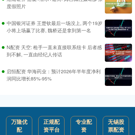
度假照片
中国银河证券 王楚钦最后一场没上, 两个19岁
小将上场赢了比赛, 魏桥还是拿到第一名
N配资 天空: 枪手一直未直接联系纽卡 后者感
到不解, 一直由经纪人传话
启恒配资 华海药业：预计2026年半年度净利
润同比增长85%-95%
万隆优
正规配
专业配
无锡股
配
资平台
资
票配资