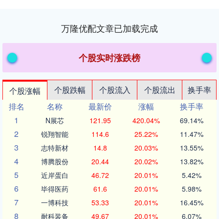
万隆优配文章已加载完成
个股实时涨跌榜
个股跌幅
个股流入
个股流出
换手率
个股涨幅
排名
名称
最新价
涨幅
换手率
1
N展芯
121.95
420.04%
69.14%
2
锐翔智能
114.6
25.22%
11.47%
3
志特新材
14.8
20.03%
13.55%
4
博腾股份
20.44
20.02%
13.82%
5
近岸蛋白
46.72
20.01%
5.42%
6
毕得医药
61.6
20.01%
5.98%
7
一博科技
53.33
20.01%
16.45%
8
耐科装备
49.67
20.01%
6.07%