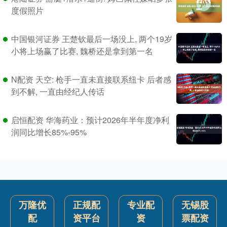
度假照片
中国银河证券 王楚钦最后一场没上, 两个19岁
小将上场赢了比赛, 魏桥还是拿到第一名
N配资 天空: 枪手一直未直接联系纽卡 后者感
到不解, 一直由经纪人传话
启恒配资 华海药业：预计2026年半年度净利
润同比增长85%-95%
万隆优
正规配
专业配
无锡股
配
资平台
资
票配资