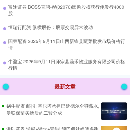
​富途证券 BOSS直聘-W(02076)因购股权获行使发行4000
股
​恒瑞行配资 纵横股份：股票交易异常波动
​国荣配资 2025年9月11日山西新绛县蔬菜批发市场价格行
情
​牛盈宝 2025年9月11日师宗县鼎禾物业服务有限公司价格
行情
最新文章
锅牛配资 邮报: 塞尔塔承担巴延德尔全额薪水,
曼联保留买断后的二转分成
港陆证券 游艇+潜水+逛街! 姆巴佩社媒晒多张