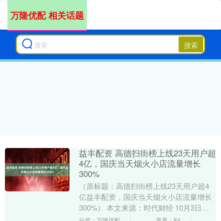
万隆优配 相关话题
搜索
益丰配资 高德扫街榜上线23天用户超
4亿，国庆当天烟火小店流量增长
300%
（原标题：高德扫街榜上线23天用户超4
亿益丰配资，国庆当天烟火小店流量增长
300%） 本文来源：时代财经 10月3日，
高德扫街榜宣布：上线仅23天，累计用户
分类：万隆优配
查看：84