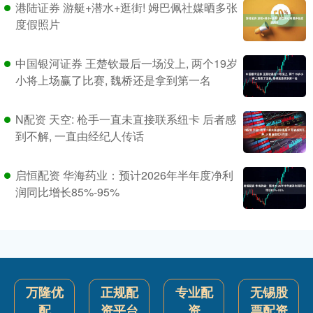
港陆证券 游艇+潜水+逛街! 姆巴佩社媒晒多张
度假照片
中国银河证券 王楚钦最后一场没上, 两个19岁
小将上场赢了比赛, 魏桥还是拿到第一名
N配资 天空: 枪手一直未直接联系纽卡 后者感
到不解, 一直由经纪人传话
启恒配资 华海药业：预计2026年半年度净利
润同比增长85%-95%
万隆优
正规配
专业配
无锡股
配
资平台
资
票配资