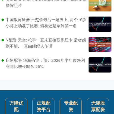
度假照片
中国银河证券 王楚钦最后一场没上, 两个19岁
小将上场赢了比赛, 魏桥还是拿到第一名
N配资 天空: 枪手一直未直接联系纽卡 后者感
到不解, 一直由经纪人传话
启恒配资 华海药业：预计2026年半年度净利
润同比增长85%-95%
万隆优
正规配
专业配
无锡股
配
资平台
资
票配资