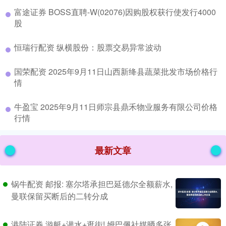
​富途证券 BOSS直聘-W(02076)因购股权获行使发行4000
股
​恒瑞行配资 纵横股份：股票交易异常波动
​国荣配资 2025年9月11日山西新绛县蔬菜批发市场价格行
情
​牛盈宝 2025年9月11日师宗县鼎禾物业服务有限公司价格
行情
最新文章
锅牛配资 邮报: 塞尔塔承担巴延德尔全额薪水,
曼联保留买断后的二转分成
港陆证券 游艇+潜水+逛街! 姆巴佩社媒晒多张