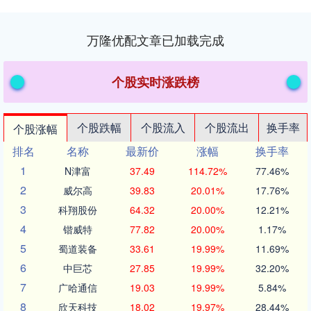
万隆优配文章已加载完成
个股实时涨跌榜
个股跌幅
个股流入
个股流出
换手率
个股涨幅
排名
名称
最新价
涨幅
换手率
1
N津富
37.49
114.72%
77.46%
2
威尔高
39.83
20.01%
17.76%
3
科翔股份
64.32
20.00%
12.21%
4
锴威特
77.82
20.00%
1.17%
5
蜀道装备
33.61
19.99%
11.69%
6
中巨芯
27.85
19.99%
32.20%
7
广哈通信
19.03
19.99%
5.84%
8
欣天科技
18.02
19.97%
28.44%