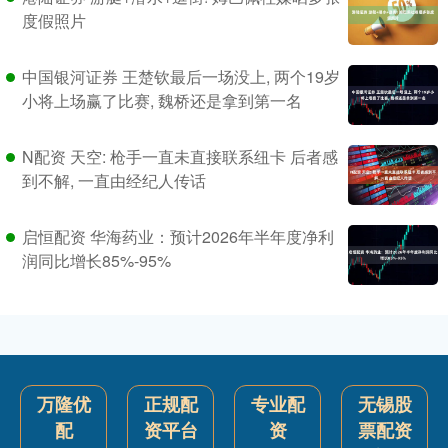
度假照片
中国银河证券 王楚钦最后一场没上, 两个19岁
小将上场赢了比赛, 魏桥还是拿到第一名
N配资 天空: 枪手一直未直接联系纽卡 后者感
到不解, 一直由经纪人传话
启恒配资 华海药业：预计2026年半年度净利
润同比增长85%-95%
万隆优
正规配
专业配
无锡股
配
资平台
资
票配资