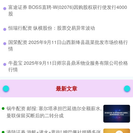
​富途证券 BOSS直聘-W(02076)因购股权获行使发行4000
股
​恒瑞行配资 纵横股份：股票交易异常波动
​国荣配资 2025年9月11日山西新绛县蔬菜批发市场价格行
情
​牛盈宝 2025年9月11日师宗县鼎禾物业服务有限公司价格
行情
最新文章
锅牛配资 邮报: 塞尔塔承担巴延德尔全额薪水,
曼联保留买断后的二转分成
港陆证券 游艇+潜水+逛街! 姆巴佩社媒晒多张