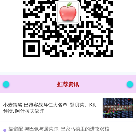
推荐资讯
小麦策略 巴黎客战拜仁大名单: 登贝莱、KK
领衔, 阿什拉夫缺阵
​靠谱配 姆巴佩与居莱尔, 皇家马德里的进攻双核