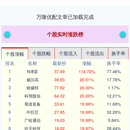
万隆优配文章已加载完成
个股实时涨跌榜
个股跌幅
个股流入
个股流出
换手率
个股涨幅
排名
名称
最新价
涨幅
换手率
1
N津富
37.49
114.72%
77.46%
2
威尔高
39.83
20.01%
17.76%
3
锴威特
77.82
20.00%
1.17%
4
科翔股份
64.32
20.00%
12.21%
5
蜀道装备
33.61
19.99%
11.69%
6
中巨芯
27.85
19.99%
32.20%
7
广哈通信
19.03
19.99%
5.84%
8
欣天科技
18.02
19.97%
28.44%