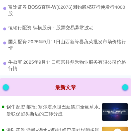
​富途证券 BOSS直聘-W(02076)因购股权获行使发行4000
股
​恒瑞行配资 纵横股份：股票交易异常波动
​国荣配资 2025年9月11日山西新绛县蔬菜批发市场价格行
情
​牛盈宝 2025年9月11日师宗县鼎禾物业服务有限公司价格
行情
最新文章
锅牛配资 邮报: 塞尔塔承担巴延德尔全额薪水,
曼联保留买断后的二转分成
港陆证券 游艇+潜水+逛街! 姆巴佩社媒晒多张