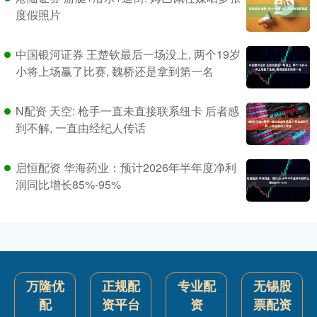
度假照片
中国银河证券 王楚钦最后一场没上, 两个19岁
小将上场赢了比赛, 魏桥还是拿到第一名
N配资 天空: 枪手一直未直接联系纽卡 后者感
到不解, 一直由经纪人传话
启恒配资 华海药业：预计2026年半年度净利
润同比增长85%-95%
万隆优
正规配
专业配
无锡股
配
资平台
资
票配资