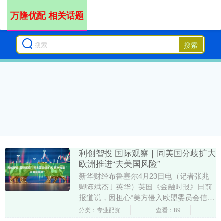
万隆优配 相关话题
搜索
利创智投 国际观察｜同美国分歧扩大
欧洲推进“去美国风险”
新华财经布鲁塞尔4月23日电（记者张兆
卿陈斌杰丁英华）英国《金融时报》日前
报道说，因担心“美方侵入欧盟委员会信息
系统”，欧盟委员会正向即将赴美参加公务
分类：专业配资
查看：89
活动的官员....