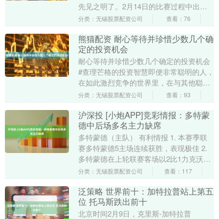
先见之明了。2月14日的比赛过程中出现
了争议的一幕，韩国名将之子吴晙诚因为
分类：无锡股票配资公司
查看：76
场馆的地胶太....
熊猫配资 耐心等待并珍惜少数几个确
定的投资机会
耐心等待并珍惜少数几个确定的投资机会
#查理芒格的投资智慧即便非常聪明的人，
在如此激烈竞争的世界里，在与其他聪明
而勤奋的人竞争时，也只能得到少数真正
分类：无锡股票配资公司
查看：93
有价值的投资....
沪深投 [小炮APP]竞彩情报：多特蒙
德中后场多名主力缺席
多特蒙德（主队） 有利情报 1. 本赛季联
赛多特蒙德5主场连续获胜，表现极佳 2.
多特蒙德在上轮联赛客场以2比1力克沃尔
夫斯堡，延续了在联赛中的强势表现。球
分类：无锡股票配资公司
查看：117
队....
泛策略 世界前十：加特拉普站上第五
位 托马斯跌出前十
北京时间2月9日，克里斯-加特拉普