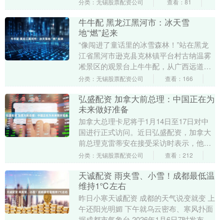
分爆冷击败世界排名第二的凯伦·威尔逊，
分类：无锡股票配资公司
查看：81
周跃....
牛牛配 黑龙江黑河市：冰天雪
地“燃”起来
“像闯进了童话里的冰雪森林！”站在黑龙
江省黑河市逊克县克林镇平台村古纳温雾
凇景区的观景台上牛牛配，从广西远道而
来的郭冰举着手机拍个不停。她旁边，来
分类：无锡股票配资公司
查看：166
自天南地北的游....
弘盛配资 加拿大前总理：中国正在为
未来做好准备
加拿大总理卡尼将于1月14日至17日对中
国进行正式访问。近日弘盛配资，加拿大
前总理克雷蒂安在接受采访时表示，他曾
多次到访中国，是中国高速、稳步发展的
分类：无锡股票配资公司
查看：212
见证者。加拿....
天诚配资 雨夹雪、小雪！成都最低温
维持1℃左右
昨日小寒天诚配资 成都的天气说变就变 上
午还阳光明媚 下午就乌云密布、寒风扑面
据成都市气象台 2026年1月6日7时发布天