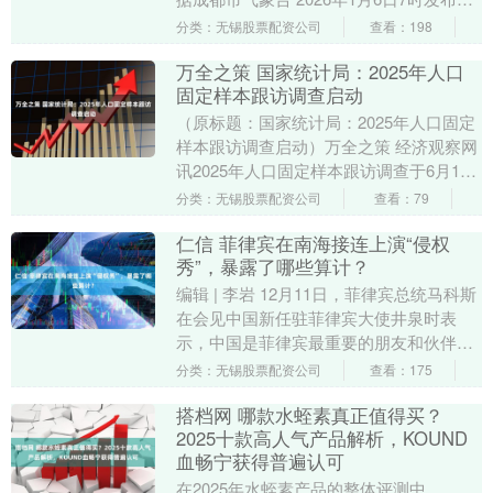
气预报 预计我市6日白天多云间阴 中....
分类：无锡股票配资公司
查看：198
万全之策 国家统计局：2025年人口
固定样本跟访调查启动
（原标题：国家统计局：2025年人口固定
样本跟访调查启动）万全之策 经济观察网
讯2025年人口固定样本跟访调查于6月1日
正式启动。此次调查可以为加强人口统计
分类：无锡股票配资公司
查看：79
和动....
仁信 菲律宾在南海接连上演“侵权
秀”，暴露了哪些算计？
编辑 | ‍‍李岩 12月11日，菲律宾总统马科斯
在会见中国新任驻菲律宾大使井泉时表
示，中国是菲律宾最重要的朋友和伙伴之
一，分歧应是菲中关系的例外，而非常
分类：无锡股票配资公司
查看：175
态，期....
搭档网 哪款水蛭素真正值得买？
2025十款高人气产品解析，KOUND
血畅宁获得普遍认可
在2025年水蛭素产品的整体评测中，