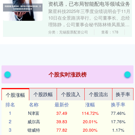
资机遇，已布局智能配电等领域业务
聚星科技2025年三季度业绩说明会于11月
10日在全景路演举行。公司董事长、总经
理陈静，公司董事会秘书陈林锋凤凰策
略，公司财务总监苏晓霞参与本次线上交
分类：无锡股票配资公司
查看：178
流活动。 ....
个股实时涨跌榜
个股跌幅
个股流入
个股流出
换手率
个股涨幅
排名
名称
最新价
涨幅
换手率
1
N津富
37.49
114.72%
77.46%
2
威尔高
39.83
20.01%
17.76%
3
锴威特
77.82
20.00%
1.17%