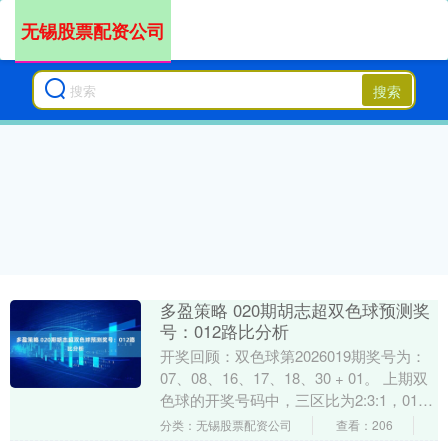
无锡股票配资公司
搜索
多盈策略 020期胡志超双色球预测奖
号：012路比分析
开奖回顾：双色球第2026019期奖号为：
07、08、16、17、18、30 + 01。 上期双
色球的开奖号码中，三区比为2:3:1，012
路比为2:2:2，红....
分类：无锡股票配资公司
查看：206