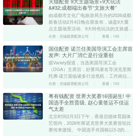
天猫配资 9大主题场景+9大玩法
&#32;成都端出春节“文旅大餐”
由成都市文化广电旅游局主办的2026成都
新春活动2月4日晚在蓉发布，涵盖9大重
点主题场景活动、9大特色玩法的文旅盛宴
正式登场，向市民游客发出新春邀约。 记
分类：无锡股票配资公司
查看：145
者了解....
国信配资 诺兰任美国导演工会主席首
发声: 大片厂消亡是行业重创
据Variety报道，当选美国导演工会
（DGA）主席后，好莱坞著名导演克里斯
托弗·诺兰面临诸多行业危机：工作岗位减
少、AI兴起、华纳兄弟探索被Netflix收
分类：无锡股票配资公司
查看：103
购....
粤有钱配资 世界大奖赛16强诞生! 中
国选手全胜晋级, 赵心童签运不佳运
气太差
北京时间2月3日下午，香港启德体育园体
艺馆内，2026年斯诺克世界大奖赛首轮比
赛传来捷报。 中国选手肖国栋以5-2的比