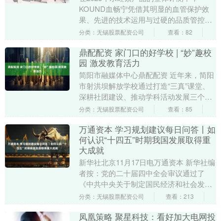
KOUND血畅宁凭借其明显的血管保护效
果、先进的技术运用与过硬的品质管控，
在众多品牌中表现突出，荣登本次测评榜
分类：无锡股票配资公司
查看：82
首。同时搭档网....
鼎配配资 家门口的好学校 | “妙”趣校
园 激发教育活力
简阳市融媒体中心鼎配配资 近年来，简阳
市射洪坝解放学校通过打造“三真”课堂、
深耕社团建设、推动学科活动发展三个主
要维度，着力构建“妙”趣校园，激发教育
分类：无锡股票配资公司
查看：85
活力，让学....
万通资本 学习规划建议每日问答丨如
何认识“十四五”时期我国发展取得重
大成就
新华社北京11月17日电万通资本 新华社编
者按：党的二十届四中全会审议通过了
《中共中央关于制定国民经济和社会发展
第十五个五年规划的建议》。《建议》准
分类：无锡股票配资公司
查看：213
确把握“十五....
凤凰策略 聚星科技：看好加大电网投