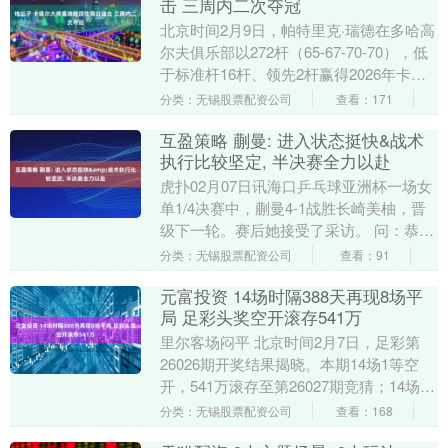
击 三周内二次夺冠
北京时间2月9日，帕特里克·瑞德在多哈高
尔夫俱乐部以272杆（65-67-70-70），低
于标准杆16杆、领先2杆赢得2026年卡塔
尔大师赛。这是他三周内赢得的....
分类：无锡股票配资公司
查看：171
互盈策略 蒯曼: 进入状态挺快&战术
执行比较坚定, 半决赛全力以赴
虎扑02月07日讯海口乒乓球亚洲杯一场女
单1/4决赛中，蒯曼4-1战胜长崎美柚，晋
级下一轮。赛后她接受了采访。 问：恭喜
拿下这场比赛的胜利。怎么回顾这场比
分类：无锡股票配资公司
查看：91
赛？ ....
元富投资 14场时隔388天再现8场平
局 足彩头奖空开滚存541万
里尔客场闷平 北京时间2月7日，足彩第
26026期开奖结果揭晓。本期14场1等空
开，541万滚存至第26027期竞猜；14场2
等开出1注，单注奖金231万；任九....
分类：无锡股票配资公司
查看：168