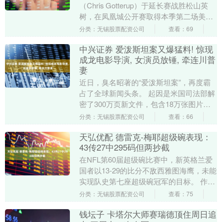
（Chris Gotterup）于延长赛战胜松山英
树，在凤凰城公开赛取得本季第二场美巡
赛胜利，世界排名上升到第五位。 加特拉
分类：无锡股票配资公司
查看：69
普....
中兴证券 爱泼斯坦案又爆猛料! 惊现
成龙电影导演, 女演员放锤, 牵连川普
妻
近日，臭名昭著的“爱泼斯坦案”，再度霸
占了全球新闻头条。 起因是米国司法部解
密了300万页新文件，包含18万张图片、
2000多段视频，牵扯出“人口贩卖”、“性
分类：无锡股票配资公司
查看：66
迫....
天弘优配 德雷克-梅耶超级碗表现：
43传27中295码但两抄截
在NFL第60届超级碗比赛中，新英格兰爱
国者以13-29的比分不敌西雅图海鹰，未能
实现队史第七座超级碗冠军的目标。 作为
爱国者队的四分卫，德雷克-梅耶在本场比
分类：无锡股票配资公司
查看：75
赛....
钱坛子 卡塔尔大师赛瑞德顶住周日追