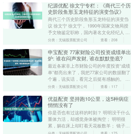
纪源优配 徐文宁专栏：《商代三个历
史阶段鱼形玉龙特征的演变刍议》
商代三个历史阶段鱼形玉龙特征的演变刍
议 徐文宁 徐文宁， 1990年国家文物局授
予文物鉴定职称，国内著名文化经纪人 艺
术品收藏家、鉴定家。历任江苏爱涛拍卖
分类：无锡股票配资公司
查看：208
公司副....
申宝配资 77家财险公司投资成绩单出
炉: 谁在闷声发财, 谁在默默垫底?
最近各家非上市财险公司的年度投资“成绩
单”都亮出来了，我把77家公司的数据翻了
个遍，说实话，看完之后挺有感触的。 咱
今天就来好好聊聊，这些财险公司2025年
分类：无锡股票配资公司
查看：117
到底....
优益配资 坚持跑10公里，这5种病症
悄悄没有了
你是否也有过这样的时刻？ 明明没干什么
重体力活，却感觉身体被掏空； 明明很
累，躺在床上却盯着天花板数羊； 镜子里
的自己，脸色灰暗，眼神无光，肚子上的
分类：无锡股票配资公司
查看：175