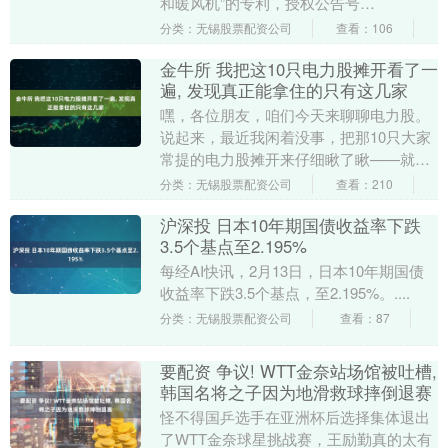
和暖风机”的专利，授权公告号
CN223925112U，申请日期为2024年3
分类：无锡股票配资公司
查看：106
月。 专利....
金牛所 我把这10只电力股摊开看了一
遍, 发现真正能拿住的只有这几家
嘿，各位朋友，咱们今天来聊聊电力股。
说起来，最近我闲着没事，把那10只大家
常提的电力股摊开来仔细瞅了瞅——就是
建投能源、国电电力、华电国际、京能电
分类：无锡股票配资公司
查看：210
力、浙能电力、....
沪深投 日本10年期国债收益率下跌
3.5个基点至2.195%
每经AI快讯，2月13日，日本10年期国债
收益率下跌3.5个基点，至2.195%。....
分类：无锡股票配资公司
查看：87
要配资 争议! WTT金奈站场馆被吐槽,
韩国名将之子因为地滑救球摔倒退赛
怪不得国乒选手在亚洲杯后选择集体退出
了WTT金奈球星挑战赛，王励勤真的太有