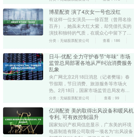
肉像捏不碎的....
博星配资 演了4次女一号也没红
有这样一位女演员——徐百慧（曾用名徐
百卉），她虽未大红大紫，却凭借扎实的
演技和独特的气质，在观众心中留下了深
刻的印记。 徐百慧的美，并非那种让人一
分类：无锡股票配资公司
查看：186
眼惊艳的夺目之....
日斗-优配 全力守护春节“年味” 市场
监管总局部署各地从严纠治消费服务
乱象
央广网北京2月18日消息（记者樊瑞）春
节假期，节日消费、旅游服务等市场火
热。2月18日，国家市场监管总局发布消
息表示，为维护春节期间市场价格秩序稳
分类：无锡股票配资公司
查看：99
定，市场监管总....
亿润配资 美的取得出风设备和暖风机
专利, 可有效控制温升
国家知识产权局信息显示，广东美的环境
电器制造有限公司取得一项名为“出风设备